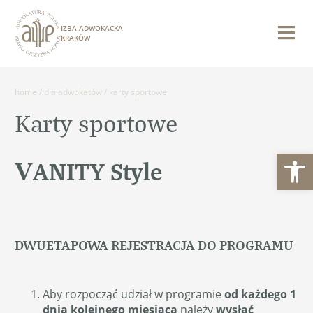
IZBA ADWOKACKA
KRAKÓW
home
/
dla adwokatów
/
karty sportowe
Karty sportowe
Otwórz 
VANITY Style
DWUETAPOWA REJESTRACJA DO PROGRAMU
Aby rozpocząć udział w programie
od każdego 1
dnia kolejnego miesiąca
należy
wysłać